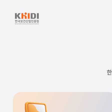
한
국
보
건
산
업
진
한
흥
원